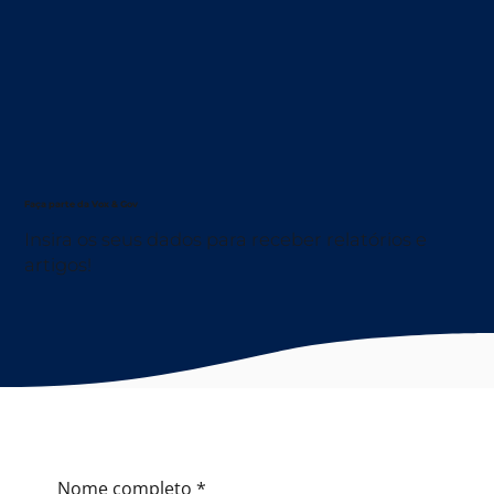
Faça parte da Vox & Gov
Insira os seus dados para receber relatórios e
artigos!
Nome completo
*