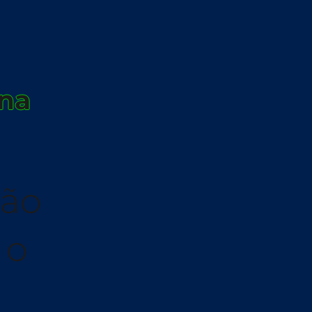
ina
tão
 o