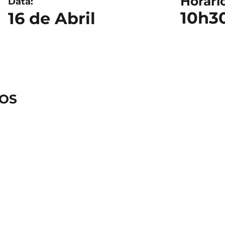
Horári
Data:
10h3
16 de Abril
OS