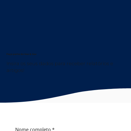
Faça parte da Vox & Gov
Insira os seus dados para receber relatórios e
artigos!
Nome completo
*