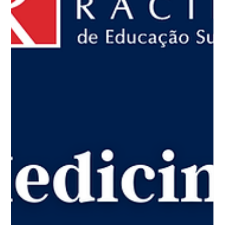
8 de abr. de 2024
PUBLICAÇÕES
Baixe o Relatório Cannabis
Medicinal 2023
Este relatório tem como objetivo apresentar uma síntese
das analises das proposições e auxiliar a Vox & Gov no
desenvolvimento de pautas de