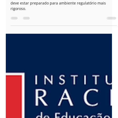
6 de nov. de 2024
PUBLICAÇÕES
O futuro da Cannabis Medicinal no
Brasil
O futuro da Cannabis Medicinal no Brasil: Setor produtivo
deve estar preparado para ambiente regulatório mais
rigoroso.