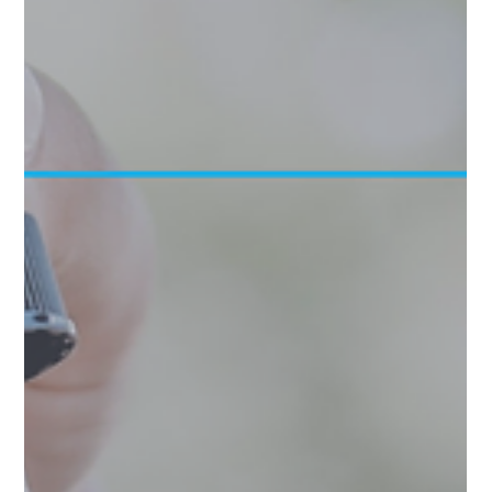
legislativa e dados de mercado de
CBD
A Vox & Gov apresenta o relatório e o webinário sobre
Cannabis Medicinal. Se você não pôde acompanhar o
evento, agora é a chance de...